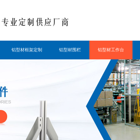
铝型材框架定制
铝型材围栏
铝型材工作台