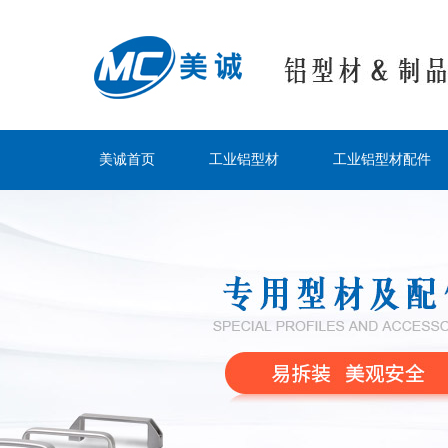
美诚首页
工业铝型材
工业铝型材配件