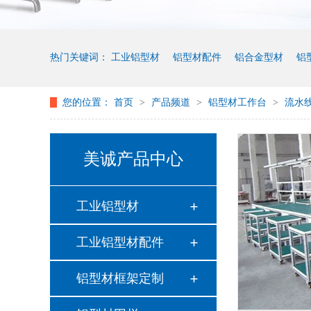
热门关键词：
工业铝型材
铝型材配件
铝合金型材
铝
您的位置：
首页
>
产品频道
>
铝型材工作台
>
流水
美诚产品中心
工业铝型材
工业铝型材配件
铝型材框架定制