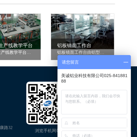
生产线教学平台
铝板镜面工作台
自动化生产线教学平台自动化生产线教学平台由供料单元、加工单元、装配单元、分拣单元、输送单元等组成。装置能完成：货物的自动供给、货物的自动识别分拣、机械手搬运、自动装配、货物的自动加工操作等全过程。咨询热线：400-166-8080备注：可根据客户需要进行特殊加工。了解海量铝制品定制实例，免费领取样段样册，请点击下方按钮。
铝板镜面工作台由铝型材及铝型角码组装而成，台面可配防静电台面或铝合金台面。外形美观，整体拆装简易，结构坚固被广泛用于车间生产组装，检验、测试等。其常用铝型材规格有40*40、40*60、50*50等，也可根据不同需求选配不同材料制作。备注：可根据客户需要进行特殊加工。了解海量铝制品定制实例，免费领取样段样册，请点击下方按钮。
请您留言
美诚铝业科技有限公司025-841881
88
康路32
浏览手机网站
关注我们