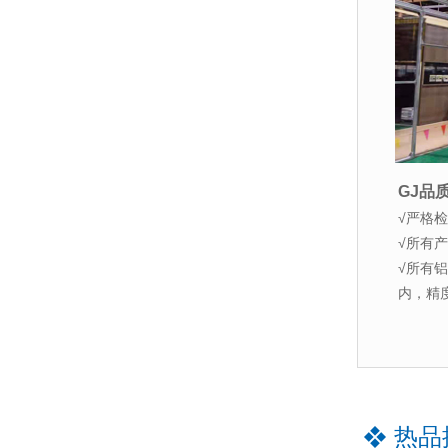
GJ品
√严格检
√所有产
√所有
内，精
热品