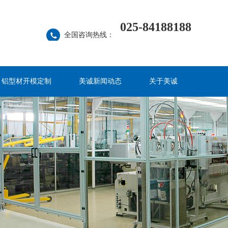
025-84188188
全国咨询热线：
铝型材开模定制
美诚新闻动态
关于美诚