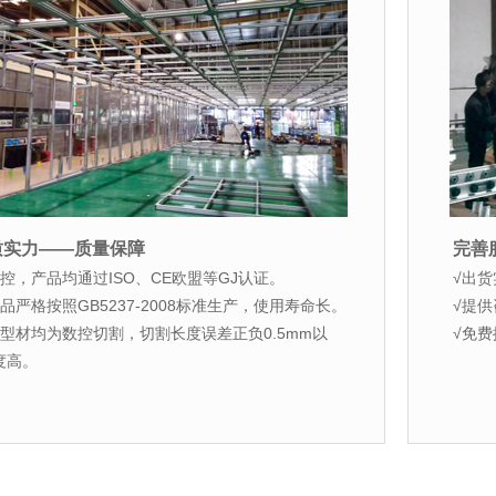
质实力——质量保障
完善
控，产品均通过ISO、CE欧盟等GJ认证。
√出
品严格按照GB5237-2008标准生产，使用寿命长。
√提
铝型材均为数控切割，切割长度误差正负0.5mm以
√免
度高。