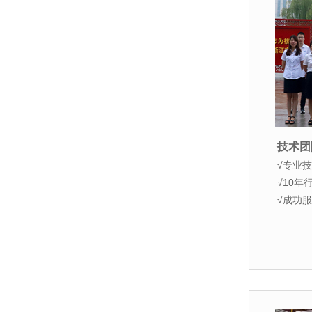
技术团
√专业
√10
√成功服