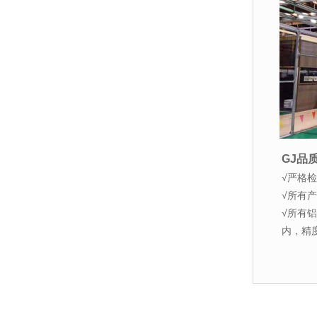
GJ品
√严格检
√所有产
√所有
内，精