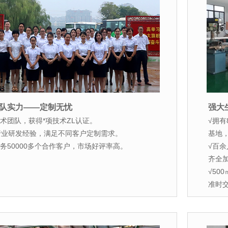
队实力——定制无忧
强大
技术团队，获得*项技术ZL认证。
√拥有
年行业研发经验，满足不同客户定制需求。
基地
务50000多个合作客户，市场好评率高。
√百
齐全
√50
准时