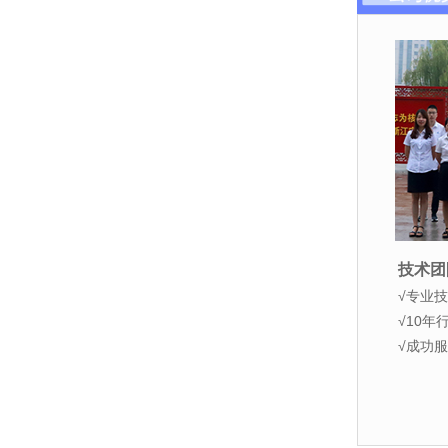
技术团
√专业
√10
√成功服