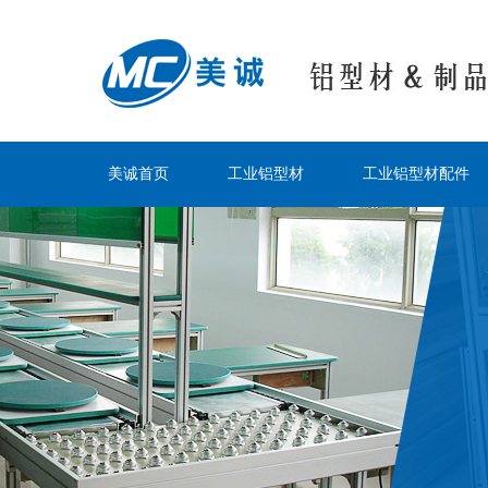
美诚首页
工业铝型材
工业铝型材配件