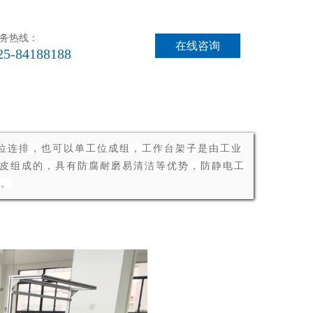
务热线：
在线咨询
25-84188188
位连排，也可以单工位成组，工作台架子是由工业
皮组成的，具有防腐耐磨易清洁等优势，防静电工
用。