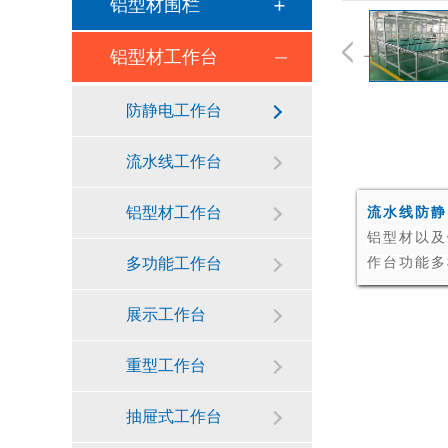
铝型材围栏
上
铝型材工作台
一
页
防静电工作台
流水线工作台
铝型材工作台
流水线防
铝型材以及
作台功能多
多功能工作台
展示工作台
重型工作台
抽屉式工作台