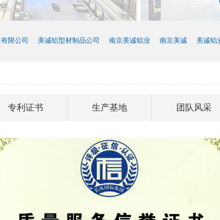
技有限公司
美诚铝型材制品公司
南京美诚铝业
南京美诚
美诚铝
专利证书
生产基地
团队风采