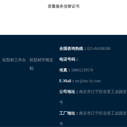
质量服务信誉证书
全国咨询热线：
025-84188188
电话号码：
铝型材工作台
铝型材开模定
制
传真：
18061239578
E-Mail：
mc@mc-ly.com
公司地址：
南京市江宁区谷里工业园安
号
工厂地址：
南京市江宁区谷里工业园安
号