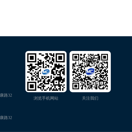
康路32
浏览手机网站
关注我们
康路32