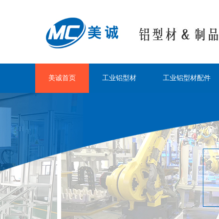
美诚首页
工业铝型材
工业铝型材配件