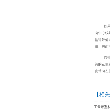
如
向中心线
输送带偏
值。若两
而
筒的左侧
皮带向左
【相关
工业铝型