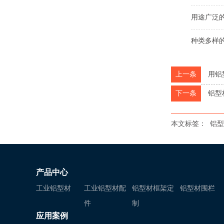
用途广泛的
种类多样的
上一条
用铝
下一条
铝型
本文标签：
铝型
产品中心
工业铝型材
工业铝型材配
铝型材框架定
铝型材围栏
件
制
应用案例