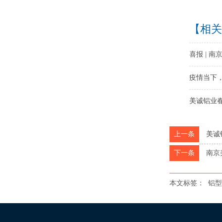
【相关
喜报 | 
疫情当下
美诚铝业
上一条
美诚
下一条
南京
本文标签：
铝型