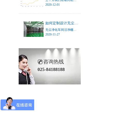
上个月我们在看到铝锭价突破15000多的时候就在说铝价格太可怕了，现在是整个行业的朋友圈都在大可怕了，因为就近期，铝锭价已经突破一万六了！并且直接向一万七逼近了。今天也就是2020年12月1日，铝锭价格更新至16790元，照这样的趋势，估计一万七也即将到来。
2020-12-01
如何定制设计无尘净化车间洁净棚？
无尘净化车间洁净棚又叫无尘室、洁净房。是保障一定区域内环境的无尘洁净度的这样一个由铝型材搭建而成的车间设施。
2020-11-27
咨询热线
025-84188188