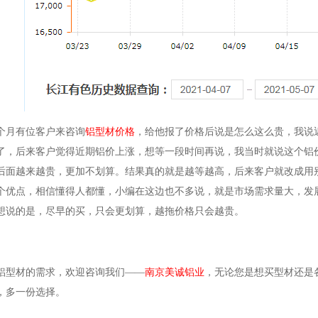
个月有位客户来咨询
铝型材价格
，给他报了价格后说是怎么这么贵，我说
了，后来客户觉得近期铝价上涨，想等一段时间再说，我当时就说这个铝
后面越来越贵，更加不划算。结果真的就是越等越高，后来客户就改成用
个优点，相信懂得人都懂，小编在这边也不多说，就是市场需求量大，发
想说的是，尽早的买，只会更划算，越拖价格只会越贵。
铝型材的需求，欢迎咨询我们
——
南京美诚铝业
，无论您是想买型材还是
，多一份选择。