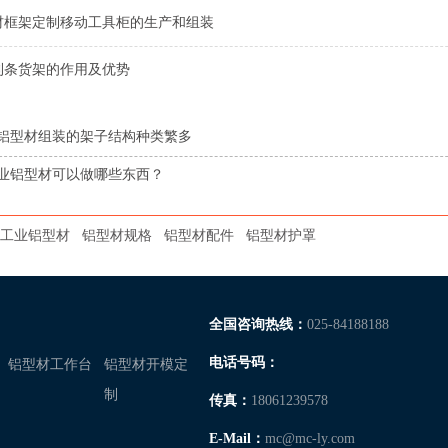
材框架定制移动工具柜的生产和组装
利条货架的作用及优势
铝型材组装的架子结构种类繁多
业铝型材可以做哪些东西？
80工业铝型材
铝型材规格
铝型材配件
铝型材护罩
全国咨询热线：
025-84188188
电话号码：
铝型材工作台
铝型材开模定
制
传真：
18061239578
E-Mail：
mc@mc-ly.com