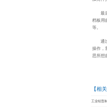
最后，
档板用
等。
通过以
操作，
思所想
【相关
工业铝型材